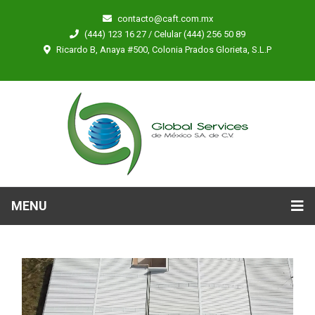
contacto@caft.com.mx
(444) 123 16 27 / Celular (444) 256 50 89
Ricardo B, Anaya #500, Colonia Prados Glorieta, S.L.P
MENU